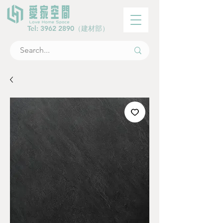
Tel:
3962 2890
（建材部）