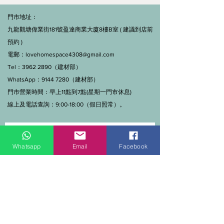
門市地址：
九龍觀塘偉業街181號盈達商業大廈8樓B室 ( 建議到店前
預約 )
電郵：
lovehomespace4308@gmail.com
Tel：3962 2890（建材部）
WhatsApp：9144 7280（建材部）
門市營業時間：早上11點到7點(星期一門市休息)
線上及電話查詢：9:00-18:00（假日照常）。
Whatsapp
Email
Facebook