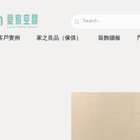
客戶實例
家之良品（傢俱）
裝飾牆板