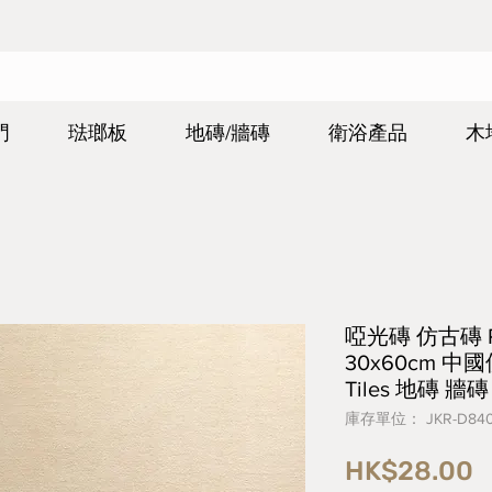
門
琺瑯板
地磚/牆磚
衛浴產品
木
啞光磚 仿古磚 Rust
30x60cm 中國
Tiles 地磚 牆磚
庫存單位： JKR-D84
HK$28.00