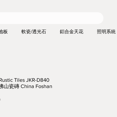
地板
軟瓷/透光石
鋁合金天花
照明系統
ic Tiles JKR-D840
佛山瓷磚 China Foshan
0
價