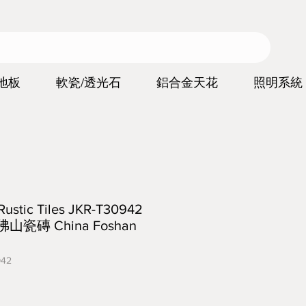
地板
軟瓷/透光石
鋁合金天花
照明系統
ic Tiles JKR-T30942
佛山瓷磚 China Foshan
42
價