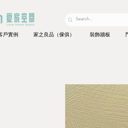
客戶實例
家之良品（傢俱）
裝飾牆板