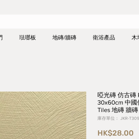
門
琺瑯板
地磚/牆磚
衛浴產品
木
啞光磚 仿古磚 Rust
30x60cm 中國
Tiles 地磚 牆磚
庫存單位： JKR-T309
HK$28.00