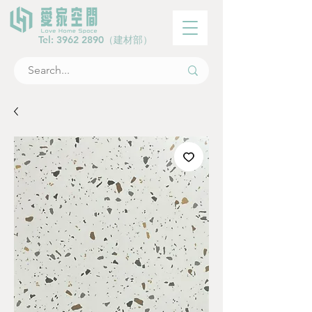
Tel:
3962 2890
（建材部）