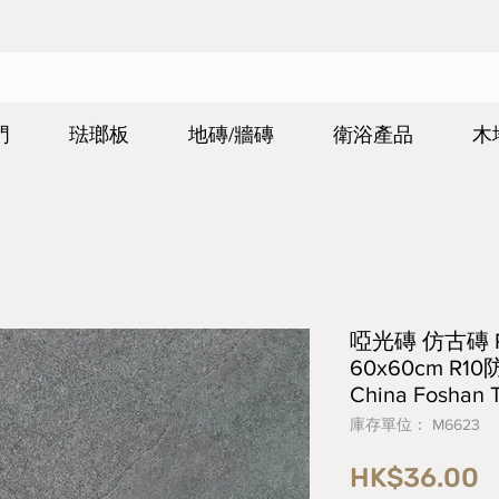
門
琺瑯板
地磚/牆磚
衛浴產品
木
啞光磚 仿古磚 Rus
60x60cm R
China Foshan
庫存單位： M6623
HK$36.00