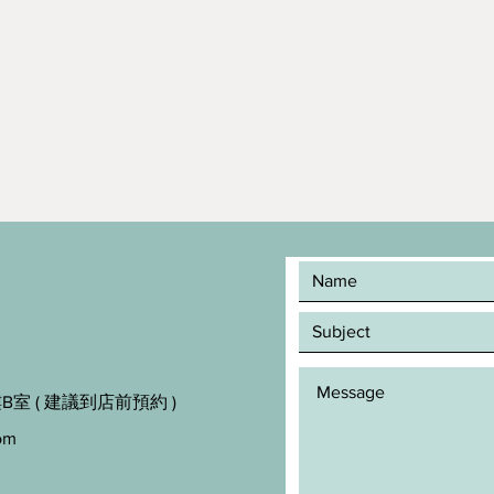
室 ( 建議到店前預約 )
om