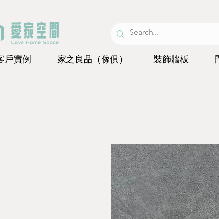
客戶實例
家之良品（傢俱）
裝飾牆板