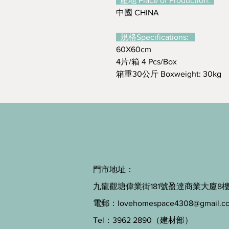
產地 Place of Production:
中國 CHINA
規格Specifications:
60X60cm
4片/箱 4 Pcs/Box
箱重30公斤 Boxweight: 30kg
門市地址：
九龍觀塘偉業街181號盈達商業大廈8樓B
電郵：
lovehomespace4308@gmail.c
Tel：3962 2890（建材部）