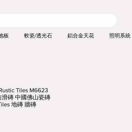
地板
軟瓷/透光石
鋁合金天花
照明系統
tic Tiles M6623
10防滑磚 中國佛山瓷磚
 Tiles 地磚 牆磚
價