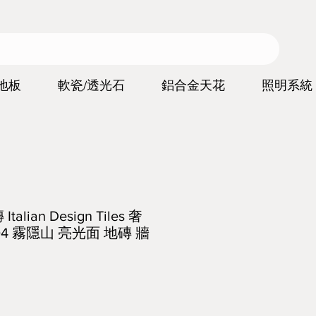
地板
軟瓷/透光石
鋁合金天花
照明系統
lian Design Tiles 奢
04 霧隱山 亮光面 地磚 牆
價