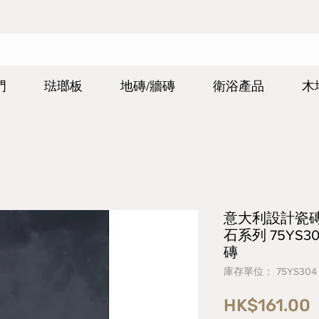
門
琺瑯板
地磚/牆磚
衛浴產品
木
意大利設計瓷磚 Ita
石系列 75YS3
磚
庫存單位： 75YS304
HK$161.00