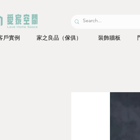
客戶實例
家之良品（傢俱）
裝飾牆板