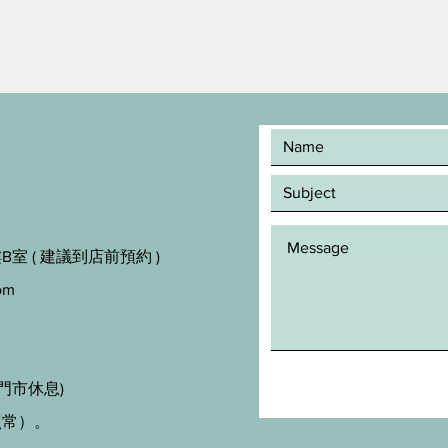
室 ( 建議到店前預約 )
om
門市休息)
照常）。