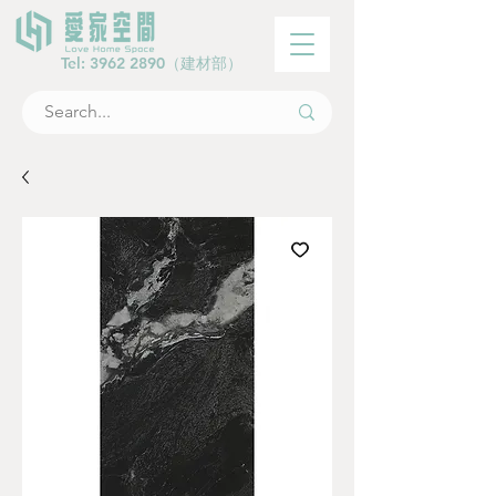
Tel:
3962 2890
（建材部）