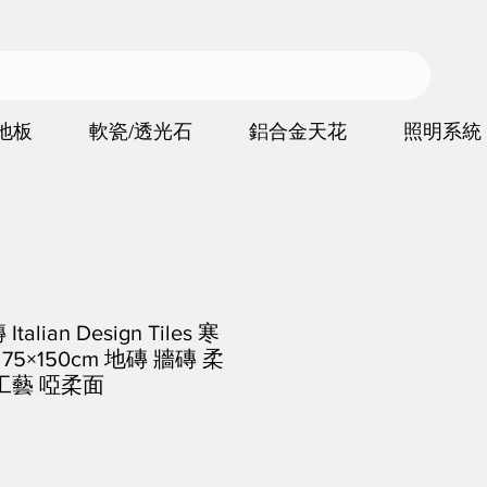
地板
軟瓷/透光石
鋁合金天花
照明系統
lian Design Tiles 寒
 75×150cm 地磚 牆磚 柔
工藝 啞柔面
價