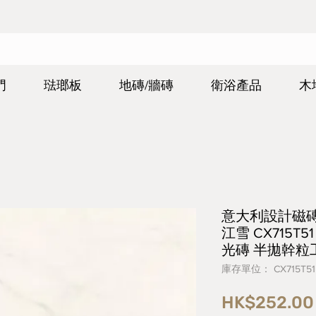
門
琺瑯板
地磚/牆磚
衛浴產品
木
意大利設計磁磚 Ita
江雪 CX715T51
光磚 半拋幹粒
庫存單位： CX715T51
HK$252.00