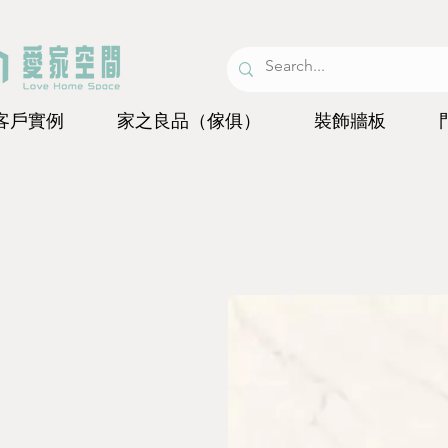
客戶實例
家之良品（傢俱）
裝飾牆板