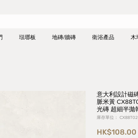
門
琺瑯板
地磚/牆磚
衛浴產品
木
意大利設計磁磚 Ita
脈米黃 CX88T0
光磚 超細半拋
庫存單位： CX88T02
HK$108.00