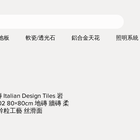
地板
軟瓷/透光石
鋁合金天花
照明系統
lian Design Tiles 岩
2 80×80cm 地磚 牆磚 柔
幹粒工藝 丝滑面
價