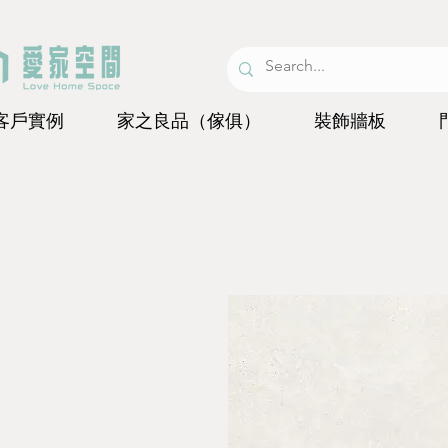
客戶實例
家之良品（傢俱）
裝飾牆板