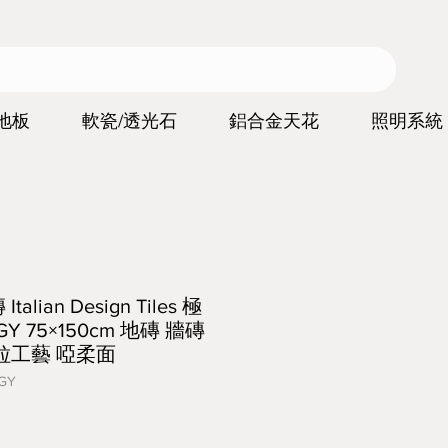
地板
軟瓷/透光石
鋁合金天花
照明系統
lian Design Tiles 極
GY 75×150cm 地磚 牆磚
粒工藝 啞柔面
GY
價