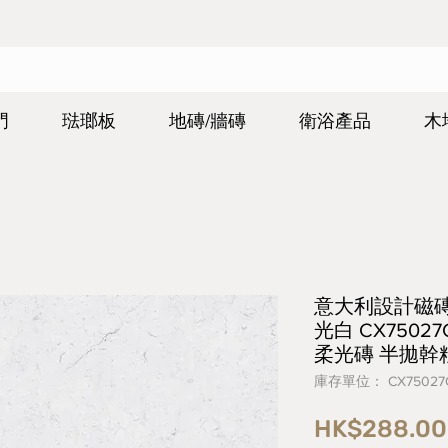
門
琺瑯板
地磚/牆磚
衛浴產品
木
意大利設計磁磚 Ita
光白 CX75027
柔光磚 半拋幹
庫存單位： CX75027
HK$288.00