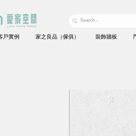
客戶實例
家之良品（傢俱）
裝飾牆板