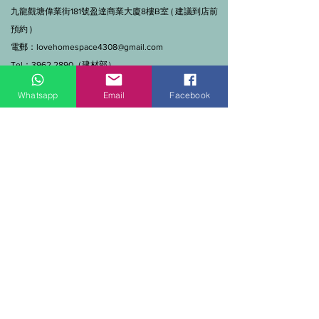
九龍觀塘偉業街181號盈達商業大廈8樓B室 ( 建議到店前
預約 )
電郵：
lovehomespace4308@gmail.com
Tel：3962 2890（建材部）
WhatsApp：9144 7280（建材部）
Whatsapp
Email
Facebook
門市營業時間：早上11點到7點(星期一門市休息)
線上及電話查詢：9:00-18:00（假日照常）。