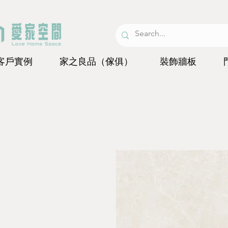
客戶實例
家之良品（傢俱）
裝飾牆板