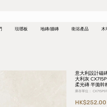
門
琺瑯板
地磚/牆磚
衛浴產品
木
意大利設計磁磚 Ita
大利灰 CX715P
柔光磚 半拋幹
庫存單位： CX715P9
HK$252.00