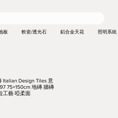
地板
軟瓷/透光石
鋁合金天花
照明系統
lian Design Tiles 意
97 75×150cm 地磚 牆磚
粒工藝 啞柔面
7
價