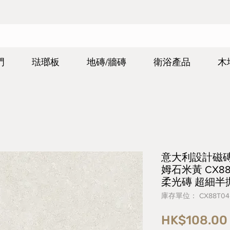
門
琺瑯板
地磚/牆磚
衛浴產品
木
意大利設計磁磚 Ita
姆石米黃 CX88
柔光磚 超細半
庫存單位： CX88T04
HK$108.00