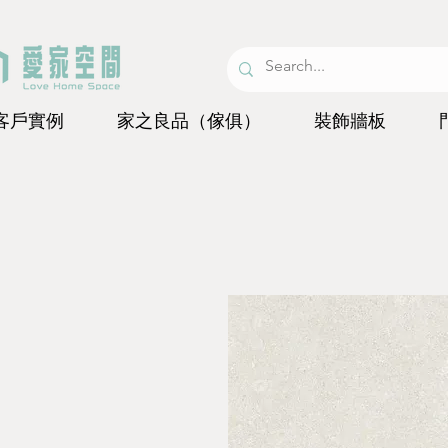
客戶實例
家之良品（傢俱）
裝飾牆板