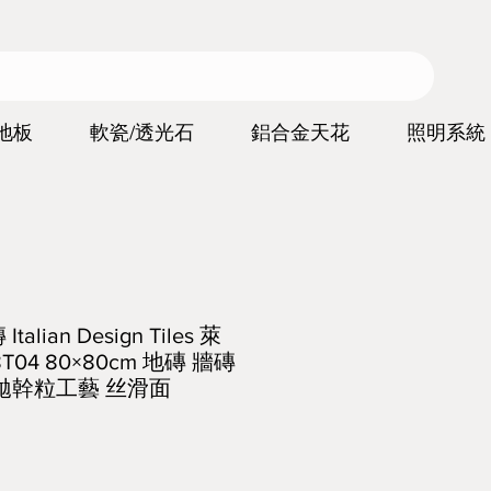
地板
軟瓷/透光石
鋁合金天花
照明系統
lian Design Tiles 萊
T04 80×80cm 地磚 牆磚
拋幹粒工藝 丝滑面
價