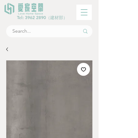
Tel:
3962 2890
（建材部）