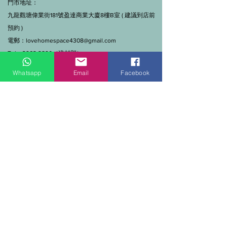
門市地址：
九龍觀塘偉業街181號盈達商業大廈8樓B室 ( 建議到店前
預約 )
電郵：
lovehomespace4308@gmail.com
Tel：3962 2890（建材部）
WhatsApp：9144 7280（建材部）
Whatsapp
Email
Facebook
門市營業時間：早上11點到7點(星期一門市休息)
線上及電話查詢：9:00-18:00（假日照常）。