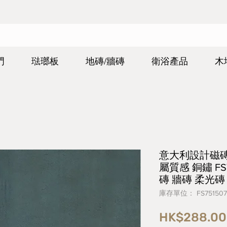
門
琺瑯板
地磚/牆磚
衛浴產品
木
意大利設計磁磚 Ita
屬質感 銅鏽 FS7
磚 牆磚 柔光
庫存單位： FS751507
HK$288.00