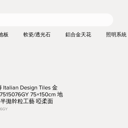
地板
軟瓷/透光石
鋁合金天花
照明系統
lian Design Tiles 金
515076GY 75×150cm 地
磚 半拋幹粒工藝 啞柔面
6GY
價