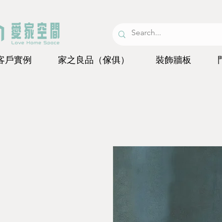
客戶實例
家之良品（傢俱）
裝飾牆板