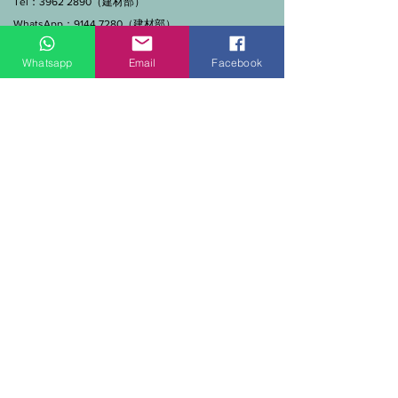
Tel：3962 2890（建材部）
WhatsApp：9144 7280（建材部）
門市營業時間：早上11點到7點(星期一門市休息)
Whatsapp
Email
Facebook
線上及電話查詢：9:00-18:00（假日照常）。
SEND