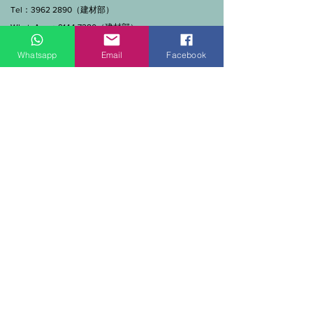
Tel：3962 2890（建材部）
WhatsApp：9144 7280（建材部）
門市營業時間：早上11點到7點(星期一門市休息)
Whatsapp
Email
Facebook
線上及電話查詢：9:00-18:00（假日照常）。
SEND