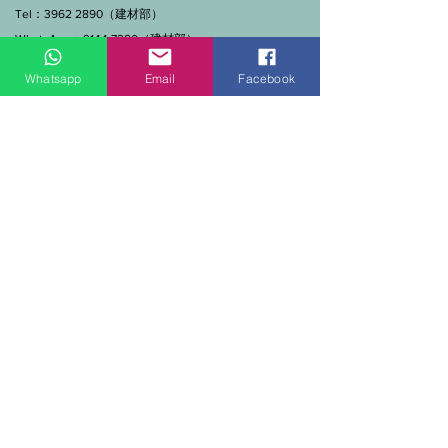
Tel：3962 2890（建材部）
WhatsApp：9144 7280（建材部）
門市營業時間：早上11點到7點(星期一門市休息)
Whatsapp
Email
Facebook
線上及電話查詢：9:00-18:00（假日照常）。
SEND