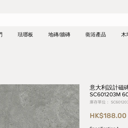
門
琺瑯板
地磚/牆磚
衛浴產品
木
意大利設計磁磚 Ital
SC601203M 
庫存單位： SC60120
HK$188.00