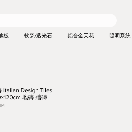
地板
軟瓷/透光石
鋁合金天花
照明系統
ian Design Tiles
60×120cm 地磚 牆磚
3M
價
格