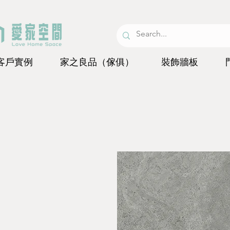
客戶實例
家之良品（傢俱）
裝飾牆板