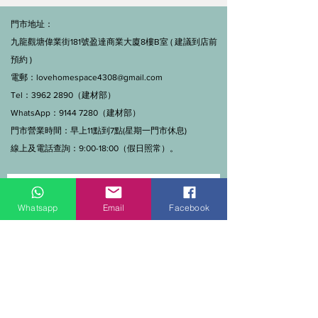
門市地址：
九龍觀塘偉業街181號盈達商業大廈8樓B室 ( 建議到店前
預約 )
電郵：
lovehomespace4308@gmail.com
Tel：3962 2890（建材部）
WhatsApp：9144 7280（建材部）
門市營業時間：早上11點到7點(星期一門市休息)
線上及電話查詢：9:00-18:00（假日照常）。
Whatsapp
Email
Facebook