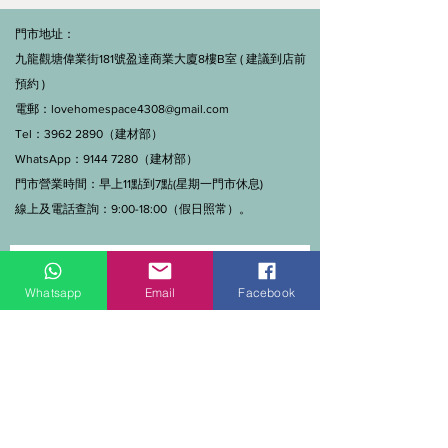
門市地址：
九龍觀塘偉業街181號盈達商業大廈8樓B室 ( 建議到店前
預約 )
電郵：
lovehomespace4308@gmail.com
Tel：3962 2890（建材部）
WhatsApp：9144 7280（建材部）
門市營業時間：早上11點到7點(星期一門市休息)
線上及電話查詢：9:00-18:00（假日照常）。
Whatsapp
Email
Facebook