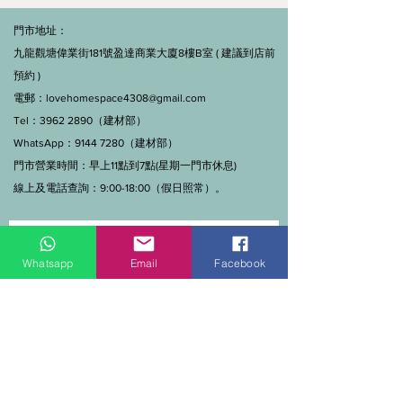
門市地址：
九龍觀塘偉業街181號盈達商業大廈8樓B室 ( 建議到店前
預約 )
電郵：
lovehomespace4308@gmail.com
Tel：3962 2890（建材部）
WhatsApp：9144 7280（建材部）
門市營業時間：早上11點到7點(星期一門市休息)
線上及電話查詢：9:00-18:00（假日照常）。
Whatsapp
Email
Facebook