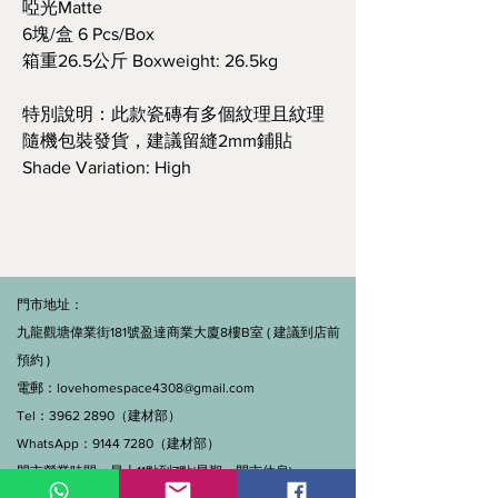
啞光Matte
6塊/盒 6 Pcs/Box
箱重26.5公斤 Boxweight: 26.5kg
特別說明：此款瓷磚有多個紋理且紋理
隨機包裝發貨，建議留縫2mm鋪貼
Shade Variation: High
門市地址：
九龍觀塘偉業街181號盈達商業大廈8樓B室 ( 建議到店前
預約 )
電郵：
lovehomespace4308@gmail.com
Tel：3962 2890（建材部）
WhatsApp：9144 7280（建材部）
門市營業時間：早上11點到7點(星期一門市休息)