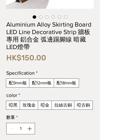
Aluminium Alloy Skirting Board
LED Line Decorative Strip 牆板
專用 鋁合金 弧邊踢腳線 暗藏
LED燈帶
價
HK$150.00
格
Specification
*
配9mm板
配12mm板
配18mm板
color
*
啞黑
玫瑰金
啞金
拉絲古銅
啞古銅
數量
*