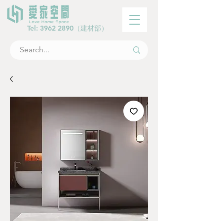
Tel:
3962 2890
（建材部）