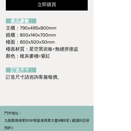
立即購買
產品參數：
主櫃：790x495x800mm
鏡櫃：800x140x700mm
檯面：800x500x50mm
檯面材質：星空黑岩板+無縫拼接盆
顏色：槍灰麥穗+紫紅
訂造尺寸：
訂造尺寸請咨詢客服報價。
門市地址：
九龍觀塘偉業街181號盈達商業大廈8樓B室 ( 建議到店前
預約 )