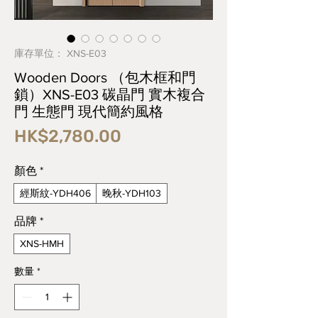
庫存單位： XNS-E03
Wooden Doors （包木框和門
鎖）XNS-E03 碳晶門 實木複合
門 生態門 現代簡約風格
價
HK$2,780.00
格
顏色
*
經斯紋-YDH406
晚秋-YDH103
品牌
*
XNS-HMH
數量
*