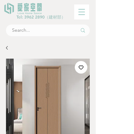
Tel:
3962 2890
（建材部）