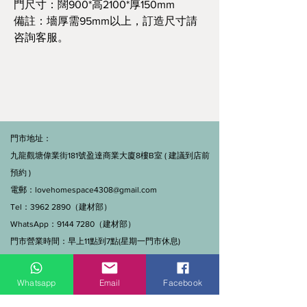
門尺寸：闊900*高2100*厚150mm
備註：墻厚需95mm以上，訂造尺寸請
咨詢客服。
門市地址：
九龍觀塘偉業街181號盈達商業大廈8樓B室 ( 建議到店前
預約 )
電郵：
lovehomespace4308@gmail.com
Tel：3962 2890（建材部）
WhatsApp：9144 7280（建材部）
門市營業時間：早上11點到7點(星期一門市休息)
線上及電話查詢：9:00-18:00（假日照常）。
Whatsapp
Email
Facebook