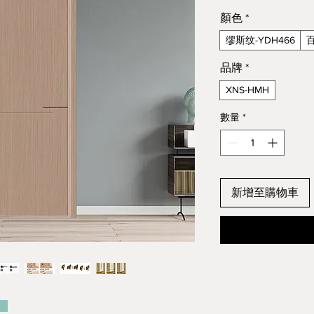
顏色
*
缪斯纹-YDH466
百
品牌
*
XNS-HMH
數量
*
新增至購物車
：