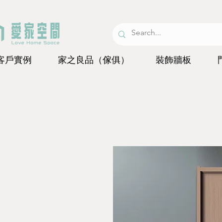
客戶實例
家之良品（傢俱）
裝飾牆板