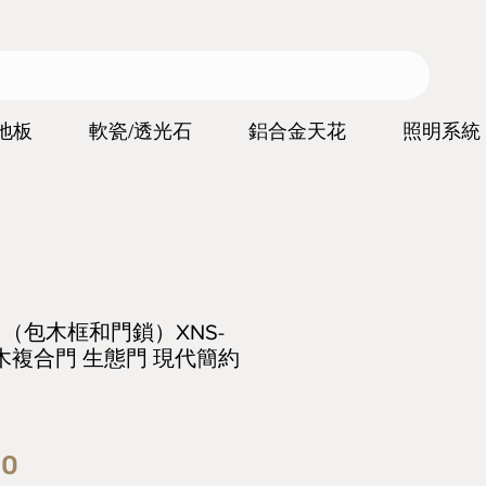
地板
軟瓷/透光石
鋁合金天花
照明系統
ors （包木框和門鎖）XNS-
實木複合門 生態門 現代簡約
價
00