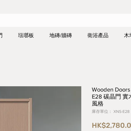
門
琺瑯板
地磚/牆磚
衛浴產品
木
Wooden Do
E28 碳晶門 
風格
庫存單位： XNS-E28
HK$2,780.