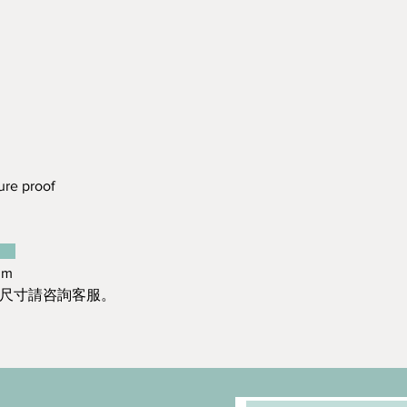
re proof
：
mm
造尺寸請咨詢客服。