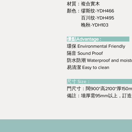
材質：複合實木
顏色：缪斯纹-YDH466
百川纹-YDH495
晚秋-YDH103
優點Advantage :
環保 Environmental Friendly
隔音 Sound Proof
防水防潮 Waterproof and moistu
易清潔 Easy to clean
尺寸 Size
門尺寸：闊900*高2100*厚150
備註：墻厚需95mm以上，訂