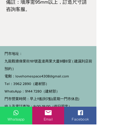
備註：墻厚需95mm以上，訂造尺寸請
咨詢客服。
門市地址：
九龍觀塘偉業街181號盈達商業大廈8樓B室 ( 建議到店前
預約 )
電郵：
lovehomespace4308@gmail.com
Tel：3962 2890（建材部）
WhatsApp：9144 7280（建材部）
門市營業時間：早上11點到7點(星期一門市休息)
線上及電話查詢：9:00-18:00（假日照常）。
Whatsapp
Email
Facebook