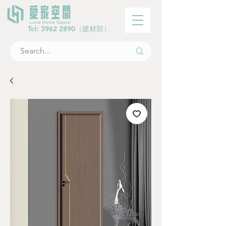
Tel:
3962 2890
（建材部）