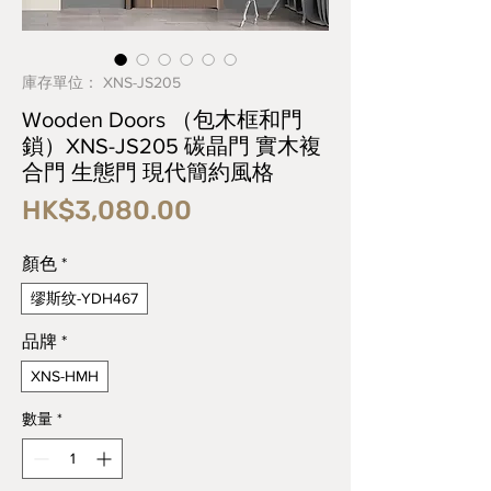
庫存單位： XNS-JS205
Wooden Doors （包木框和門
鎖）XNS-JS205 碳晶門 實木複
合門 生態門 現代簡約風格
價
HK$3,080.00
格
顏色
*
缪斯纹-YDH467
品牌
*
XNS-HMH
數量
*