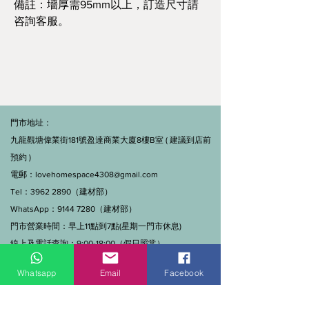
備註：墻厚需95mm以上，訂造尺寸請
咨詢客服。
門市地址：
九龍觀塘偉業街181號盈達商業大廈8樓B室 ( 建議到店前
預約 )
電郵：
lovehomespace4308@gmail.com
Tel：3962 2890（建材部）
WhatsApp：9144 7280（建材部）
門市營業時間：早上11點到7點(星期一門市休息)
線上及電話查詢：9:00-18:00（假日照常）。
Whatsapp
Email
Facebook