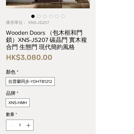
庫存單位： XNS-JS207
Wooden Doors （包木框和門
鎖）XNS-JS207 碳晶門 實木複
合門 生態門 現代簡約風格
價
HK$3,080.00
格
顏色
*
拉普蘭同步-YDHTB1212
品牌
*
XNS-HMH
數量
*