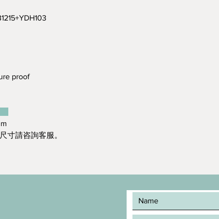
15+YDH103
re proof
：
mm
造尺寸請咨詢客服。