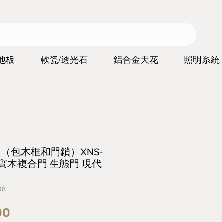
地板
軟瓷/透光石
鋁合金天花
照明系統
ors （包木框和門鎖）XNS-
門 實木複合門 生態門 現代
08
價
00