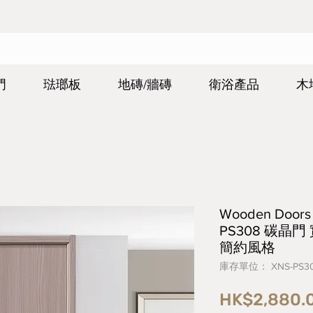
門
琺瑯板
地磚/牆磚
衛浴產品
木
Wooden Do
PS308 碳晶
簡約風格
庫存單位： XNS-PS3
HK$2,880.