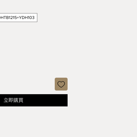
格
B1215+YDH103
立即購買