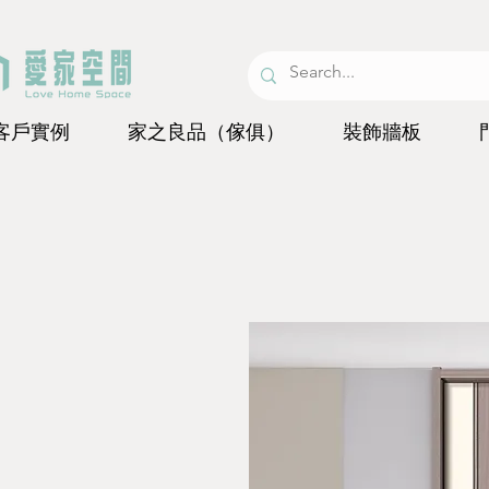
客戶實例
家之良品（傢俱）
裝飾牆板