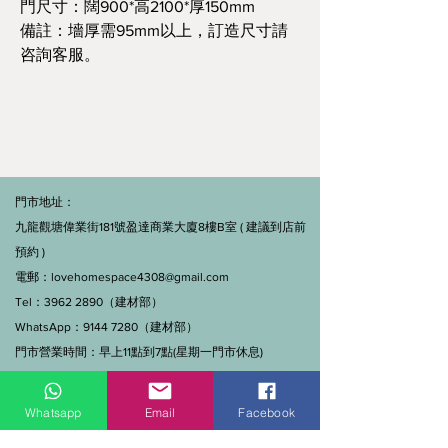
門尺寸：闊900*高2100*厚150mm
備註：墻厚需95mm以上，訂造尺寸請
咨詢客服。
門市地址：
九龍觀塘偉業街181號盈達商業大廈8樓B室 ( 建議到店前
預約 )
電郵：
lovehomespace4308@gmail.com
Tel：3962 2890（建材部）
WhatsApp：9144 7280（建材部）
門市營業時間：早上11點到7點(星期一門市休息)
線上及電話查詢：9:00-18:00（假日照常）。
Whatsapp
Email
Facebook