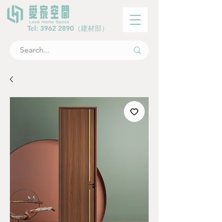
Tel:
3962 2890
（建材部）