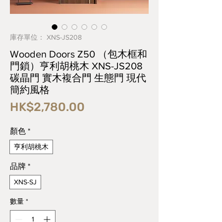
庫存單位： XNS-JS208
Wooden Doors Z50 （包木框和
門鎖）亨利胡桃木 XNS-JS208
碳晶門 實木複合門 生態門 現代
簡約風格
價
HK$2,780.00
格
顏色
*
亨利胡桃木
品牌
*
XNS-SJ
數量
*