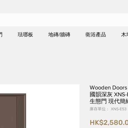
門
琺瑯板
地磚/牆磚
衛浴產品
木
Wooden Do
國韻深灰 XNS
生態門 現代簡
庫存單位： XNS-E53
HK$2,580.