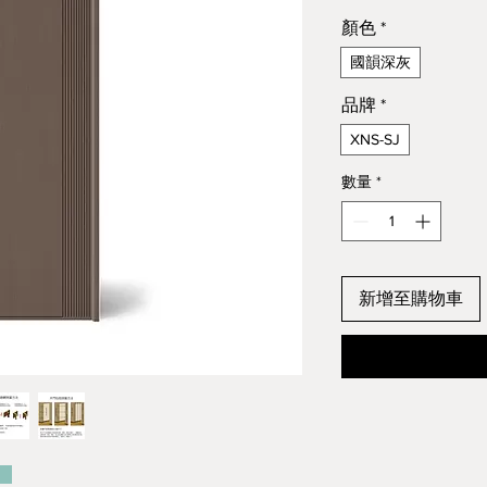
顏色
*
國韻深灰
品牌
*
XNS-SJ
數量
*
新增至購物車
：