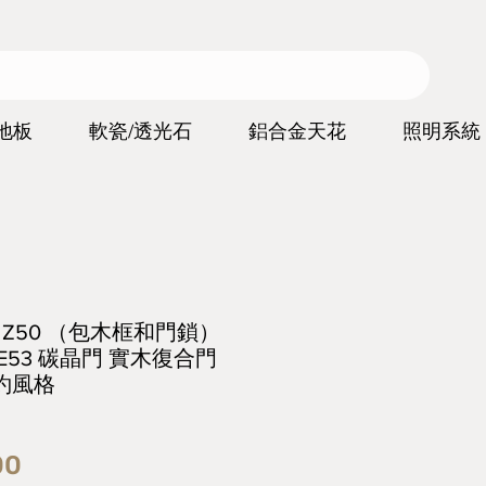
地板
軟瓷/透光石
鋁合金天花
照明系統
ors Z50 （包木框和門鎖）
-E53 碳晶門 實木復合門
約風格
價
00