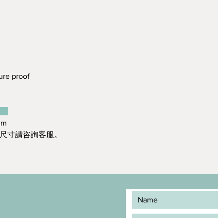
re proof
：
mm
造尺寸請咨詢客服。