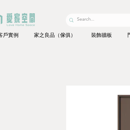
客戶實例
家之良品（傢俱）
裝飾牆板