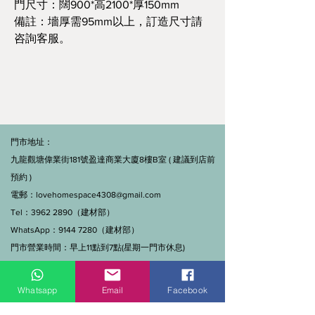
門尺寸：闊900*高2100*厚150mm
備註：墻厚需95mm以上，訂造尺寸請
咨詢客服。
門市地址：
九龍觀塘偉業街181號盈達商業大廈8樓B室 ( 建議到店前
預約 )
電郵：
lovehomespace4308@gmail.com
Tel：3962 2890（建材部）
WhatsApp：9144 7280（建材部）
門市營業時間：早上11點到7點(星期一門市休息)
線上及電話查詢：9:00-18:00（假日照常）。
Whatsapp
Email
Facebook