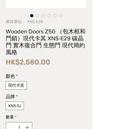
庫存單位： XNS-E29
Wooden Doors Z50 （包木框和
門鎖）現代卡其 XNS-E29 碳晶
門 實木復合門 生態門 現代簡約
風格
價
HK$2,580.00
格
顏色
*
現代卡其
品牌
*
XNS-SJ
數量
*