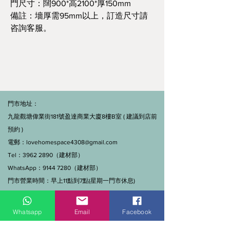
門尺寸：闊900*高2100*厚150mm
備註：墻厚需95mm以上，訂造尺寸請
咨詢客服。
門市地址：
九龍觀塘偉業街181號盈達商業大廈8樓B室 ( 建議到店前
預約 )
電郵：
lovehomespace4308@gmail.com
Tel：3962 2890（建材部）
WhatsApp：9144 7280（建材部）
門市營業時間：早上11點到7點(星期一門市休息)
線上及電話查詢：9:00-18:00（假日照常）。
Whatsapp
Email
Facebook