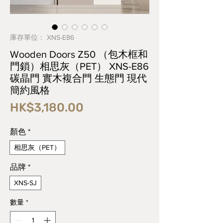
庫存單位： XNS-E86
Wooden Doors Z50 （包木框和
門鎖）相思灰（PET） XNS-E86
碳晶門 實木複合門 生態門 現代
簡約風格
價
HK$3,180.00
格
顏色
*
相思灰（PET）
品牌
*
XNS-SJ
數量
*