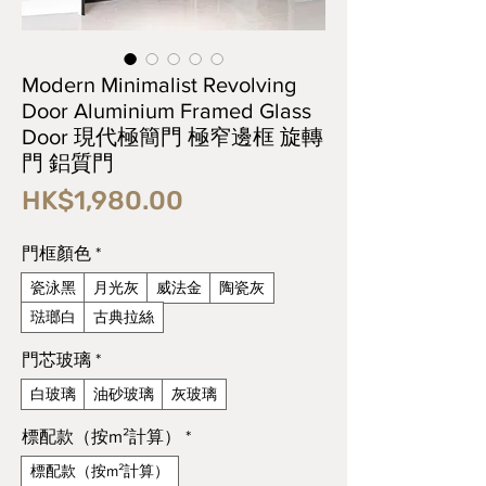
Modern Minimalist Revolving
Door Aluminium Framed Glass
Door 現代極簡門 極窄邊框 旋轉
門 鋁質門
價
HK$1,980.00
格
門框顏色
*
瓷泳黑
月光灰
威法金
陶瓷灰
琺瑯白
古典拉絲
門芯玻璃
*
白玻璃
油砂玻璃
灰玻璃
標配款（按m²計算）
*
標配款（按m²計算）