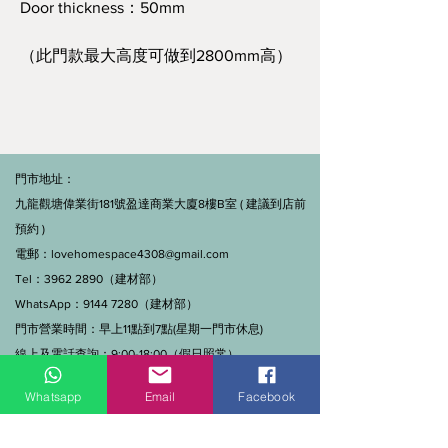
Door thickness：50mm
（此門款最大高度可做到2800mm高）
門市地址：
九龍觀塘偉業街181號盈達商業大廈8樓B室 ( 建議到店前
預約 )
電郵：
lovehomespace4308@gmail.com
Tel：3962 2890（建材部）
WhatsApp：9144 7280（建材部）
門市營業時間：早上11點到7點(星期一門市休息)
線上及電話查詢：9:00-18:00（假日照常）。
Whatsapp
Email
Facebook