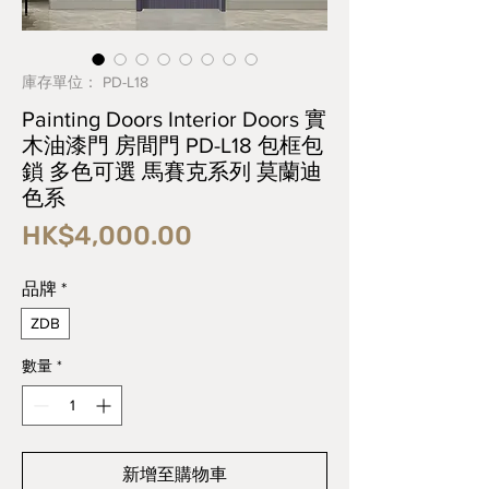
庫存單位： PD-L18
Painting Doors Interior Doors 實
木油漆門 房間門 PD-L18 包框包
鎖 多色可選 馬賽克系列 莫蘭迪
色系
價
HK$4,000.00
格
品牌
*
ZDB
數量
*
新增至購物車