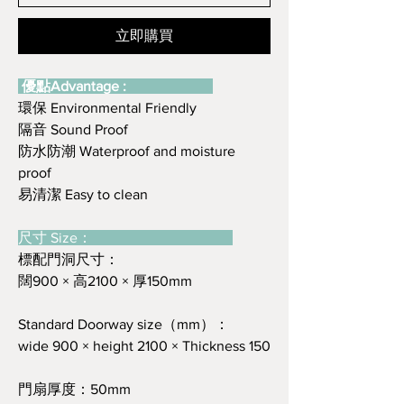
立即購買
優點Advantage :
環保 Environmental Friendly
隔音 Sound Proof
防水防潮 Waterproof and moisture
proof
易清潔 Easy to clean
尺寸 Size：
標配門洞尺寸：
闊900 × 高2100 × 厚150mm
Standard Doorway size（mm）：
wide 900 × height 2100 × Thickness 150
門扇厚度：50mm