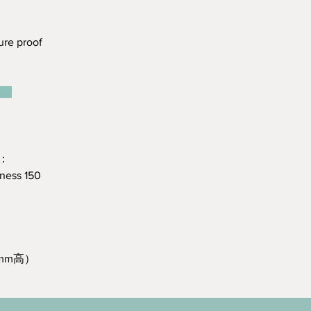
re proof
：
）：
kness 150
mm高）