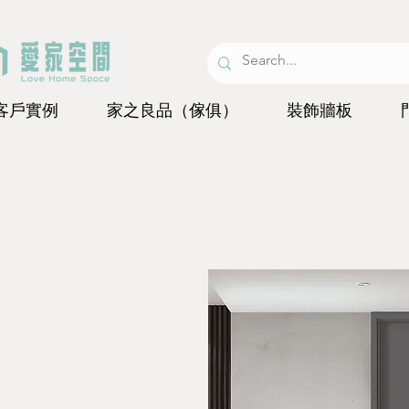
客戶實例
家之良品（傢俱）
裝飾牆板