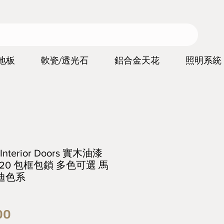
地板
軟瓷/透光石
鋁合金天花
照明系統
s Interior Doors 實木油漆
L20 包框包鎖 多色可選 馬
迪色系
價
00