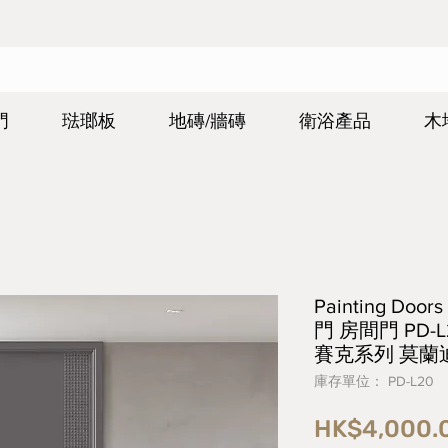
門
琺瑯板
地磚/牆磚
衛浴產品
木
Painting Door
門 房間門 PD-
賽克系列 莫蘭
庫存單位： PD-L20
HK$4,000.