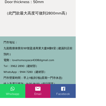
Door thickness：50mm
（此門款最大高度可做到2800mm高）
門市地址：
九龍觀塘偉業街181號盈達商業大廈8樓B室 ( 建議到店前
預約 )
電郵：
lovehomespace4308@gmail.com
Tel：3962 2890（建材部）
WhatsApp：9144 7280（建材部）
門市營業時間：早上11點到7點(星期一門市休息)
線上及電話查詢：9:00-18:00（假日照常）。
Whatsapp
Email
Facebook