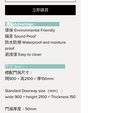
立即購買
優點Advantage :
環保 Environmental Friendly
隔音 Sound Proof
防水防潮 Waterproof and moisture
proof
易清潔 Easy to clean
尺寸 Size：
標配門洞尺寸：
闊900 × 高2100 × 厚150mm
Standard Doorway size（mm）：
wide 900 × height 2100 × Thickness 150
門扇厚度：50mm