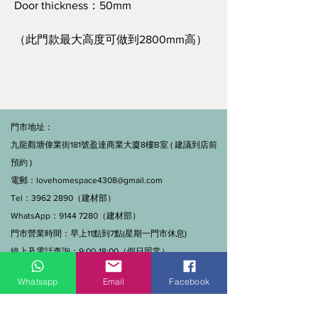
Door thickness：50mm
（此門款最大高度可做到2800mm高）
門市地址：
九龍觀塘偉業街181號盈達商業大廈8樓B室 ( 建議到店前
預約 )
電郵：
lovehomespace4308@gmail.com
Tel：3962 2890（建材部）
WhatsApp：9144 7280（建材部）
門市營業時間：早上11點到7點(星期一門市休息)
線上及電話查詢：9:00-18:00（假日照常）。
Whatsapp
Email
Facebook