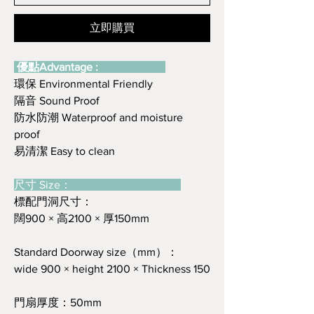
立即購買
優點Advantage :
環保 Environmental Friendly
隔音 Sound Proof
防水防潮 Waterproof and moisture
proof
易清潔 Easy to clean
尺寸 Size：
標配門洞尺寸：
闊900 × 高2100 × 厚150mm
Standard Doorway size（mm）：
wide 900 × height 2100 × Thickness 150
門扇厚度：50mm