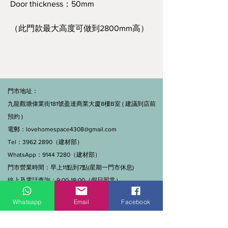
Door thickness：50mm
（此門款最大高度可做到2800mm高）
門市地址：
九龍觀塘偉業街181號盈達商業大廈8樓B室 ( 建議到店前
預約 )
電郵：
lovehomespace4308@gmail.com
Tel：3962 2890（建材部）
WhatsApp：9144 7280（建材部）
門市營業時間：早上11點到7點(星期一門市休息)
線上及電話查詢：9:00-18:00（假日照常）。
Whatsapp
Email
Facebook