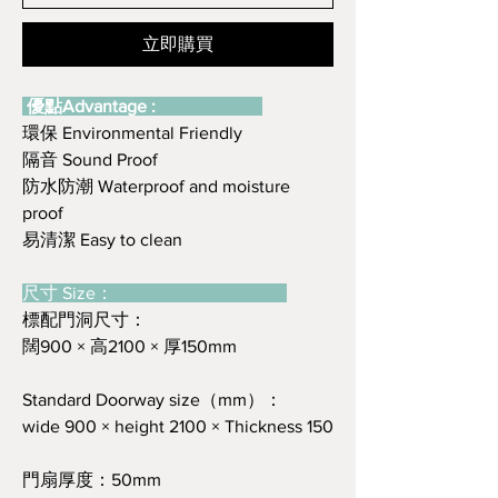
立即購買
優點Advantage :
環保 Environmental Friendly
隔音 Sound Proof
防水防潮 Waterproof and moisture
proof
易清潔 Easy to clean
尺寸 Size：
標配門洞尺寸：
闊900 × 高2100 × 厚150mm
Standard Doorway size（mm）：
wide 900 × height 2100 × Thickness 150
門扇厚度：50mm