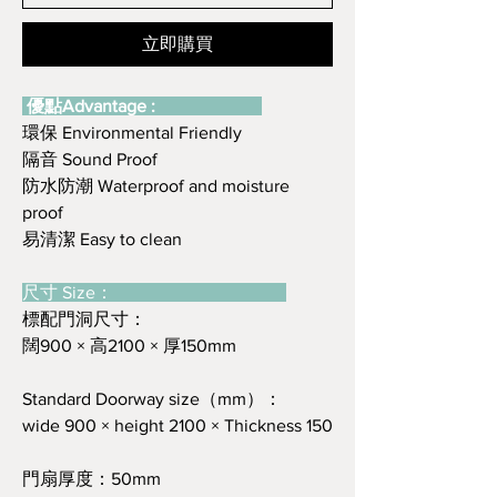
立即購買
優點Advantage :
環保 Environmental Friendly
隔音 Sound Proof
防水防潮 Waterproof and moisture
proof
易清潔 Easy to clean
尺寸 Size：
標配門洞尺寸：
闊900 × 高2100 × 厚150mm
Standard Doorway size（mm）：
wide 900 × height 2100 × Thickness 150
門扇厚度：50mm