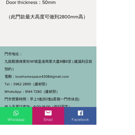
Door thickness：50mm
（此門款最大高度可做到2800mm高）
門市地址：
九龍觀塘偉業街181號盈達商業大廈8樓B室 ( 建議到店前
預約 )
電郵：
lovehomespace4308@gmail.com
Tel：3962 2890（建材部）
WhatsApp：9144 7280（建材部）
門市營業時間：早上11點到7點(星期一門市休息)
線上及電話查詢：9:00-18:00（假日照常）。
Whatsapp
Email
Facebook