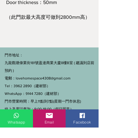
Door thickness：50mm
（此門款最大高度可做到2800mm高）
門市地址：
九龍觀塘偉業街181號盈達商業大廈8樓B室 ( 建議到店前
預約 )
電郵：
lovehomespace4308@gmail.com
Tel：3962 2890（建材部）
WhatsApp：9144 7280（建材部）
門市營業時間：早上11點到7點(星期一門市休息)
線上及電話查詢：9:00-18:00（假日照常）。
Whatsapp
Email
Facebook