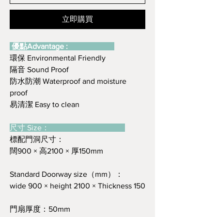
立即購買
優點Advantage :
環保 Environmental Friendly
隔音 Sound Proof
防水防潮 Waterproof and moisture
proof
易清潔 Easy to clean
尺寸 Size：
標配門洞尺寸：
闊900 × 高2100 × 厚150mm
Standard Doorway size（mm）：
wide 900 × height 2100 × Thickness 150
門扇厚度：50mm