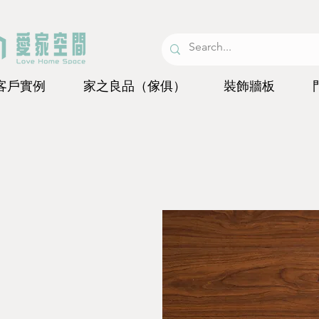
客戶實例
家之良品（傢俱）
裝飾牆板