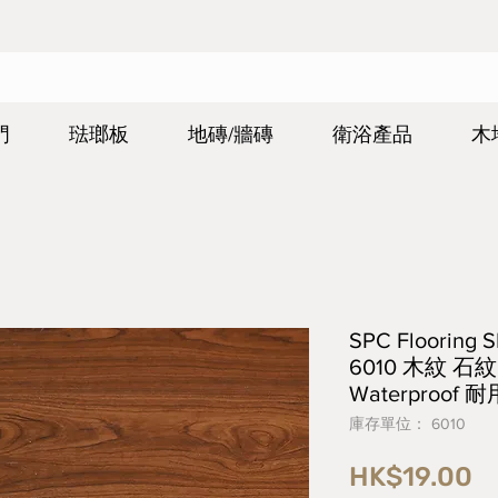
門
琺瑯板
地磚/牆磚
衛浴產品
木
SPC Floorin
6010 木紋 石
Waterproof 
庫存單位： 6010
價
HK$19.00