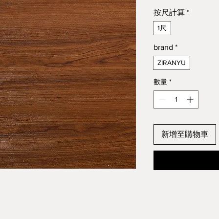
格
按尺計算
*
1尺
brand
*
ZIRANYU
數量
*
新增至購物車