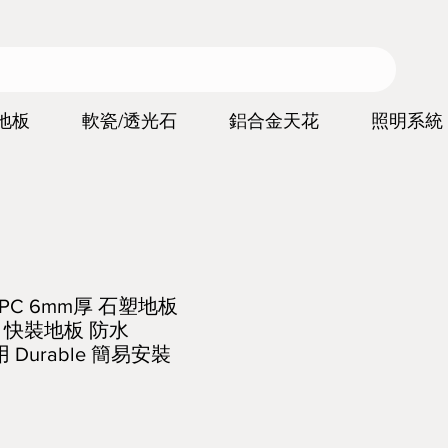
地板
軟瓷/透光石
鋁合金天花
照明系統
g SPC 6mm厚 石塑地板
紋 快裝地板 防水
耐用 Durable 簡易安裝