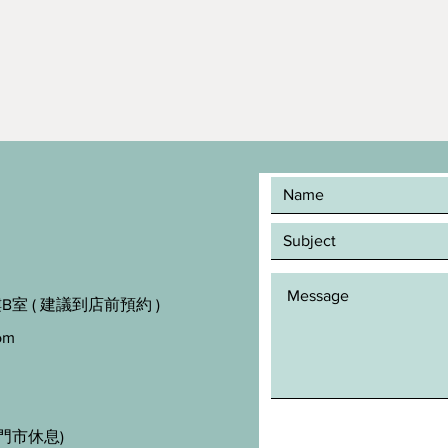
室 ( 建議到店前預約 )
om
門市休息)