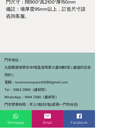
門尺寸：闊900*高2100*厚150mm
備註：墻厚需95mm以上，訂造尺寸請
咨詢客服。
門市地址：
九龍觀塘偉業街181號盈達商業大廈8樓B室 ( 建議到店前
預約 )
電郵：
lovehomespace4308@gmail.com
Tel：3962 2890（建材部）
WhatsApp：9144 7280（建材部）
門市營業時間：早上11點到7點(星期一門市休息)
線上及電話查詢：9:00-18:00（假日照常）。
Whatsapp
Email
Facebook