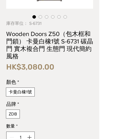
庫存單位： S-6731
Wooden Doors Z50（包木框和
門鎖） 卡曼白橡1號 S-6731 碳晶
門 實木複合門 生態門 現代簡約
風格
價
HK$3,080.00
格
顏色
*
卡曼白橡1號
品牌
*
ZDB
數量
*