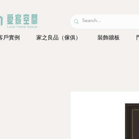
客戶實例
家之良品（傢俱）
裝飾牆板