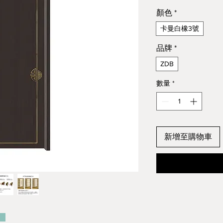
顏色
*
卡曼白橡3號
品牌
*
ZDB
數量
*
新增至購物車
：