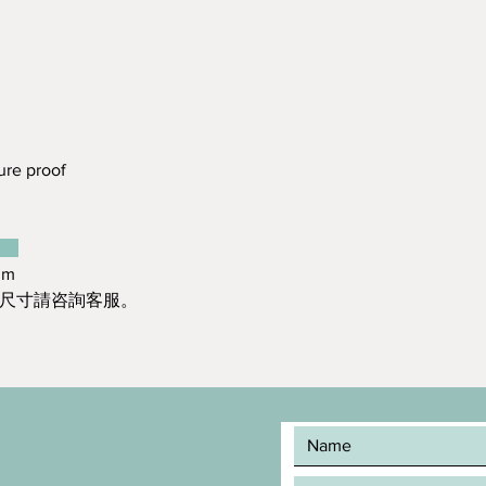
re proof
：
mm
造尺寸請咨詢客服。