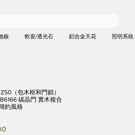
地板
軟瓷/透光石
鋁合金天花
照明系統
ors Z50（包木框和門鎖）
B6166 碳晶門 實木複合
代簡約風格
價
00