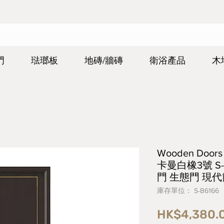
門
琺瑯板
地磚/牆磚
衛浴產品
木
Wooden Do
卡曼白橡3號 S-
門 生態門 現
庫存單位： S-B6166
HK$4,380.