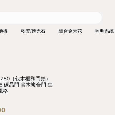
地板
軟瓷/透光石
鋁合金天花
照明系統
ors Z50（包木框和門鎖）
35 碳晶門 實木複合門 生
風格
價
00