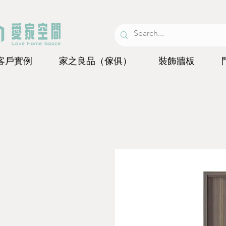
客戶實例
家之良品（傢俱）
裝飾牆板