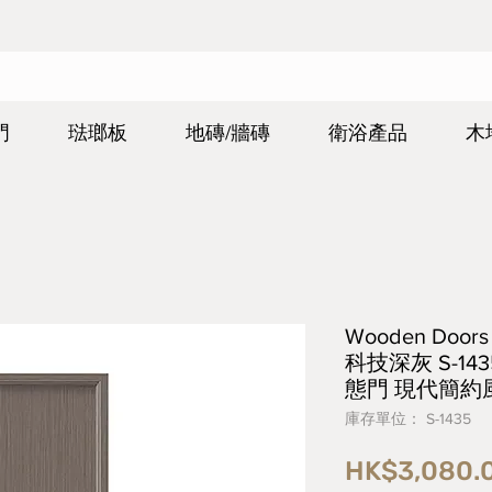
門
琺瑯板
地磚/牆磚
衛浴產品
木
Wooden Do
科技深灰 S-14
態門 現代簡約
庫存單位： S-1435
HK$3,080.