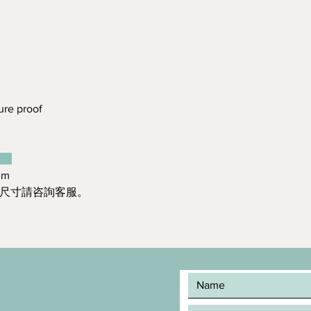
re proof
：
mm
造尺寸請咨詢客服。