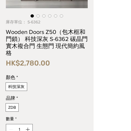
庫存單位： S-6362
Wooden Doors Z50（包木框和
門鎖） 科技深灰 S-6362 碳晶門
實木複合門 生態門 現代簡約風
格
價
HK$2,780.00
格
顏色
*
科技深灰
品牌
*
ZDB
數量
*