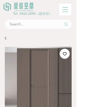
Tel:
3962 2890
（建材部）