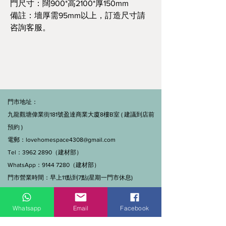
門尺寸：闊900*高2100*厚150mm
備註：墻厚需95mm以上，訂造尺寸請
咨詢客服。
門市地址：
九龍觀塘偉業街181號盈達商業大廈8樓B室 ( 建議到店前
預約 )
電郵：
lovehomespace4308@gmail.com
Tel：3962 2890（建材部）
WhatsApp：9144 7280（建材部）
門市營業時間：早上11點到7點(星期一門市休息)
線上及電話查詢：9:00-18:00（假日照常）。
Whatsapp
Email
Facebook