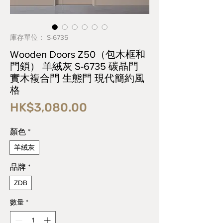
庫存單位： S-6735
Wooden Doors Z50（包木框和
門鎖） 羊絨灰 S-6735 碳晶門
實木複合門 生態門 現代簡約風
格
價
HK$3,080.00
格
顏色
*
羊絨灰
品牌
*
ZDB
數量
*