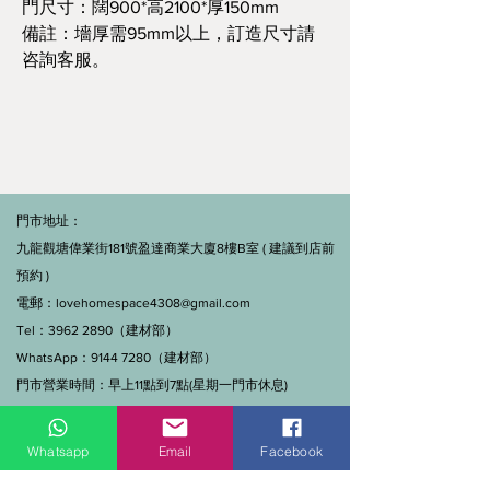
門尺寸：闊900*高2100*厚150mm
備註：墻厚需95mm以上，訂造尺寸請
咨詢客服。
門市地址：
九龍觀塘偉業街181號盈達商業大廈8樓B室 ( 建議到店前
預約 )
電郵：
lovehomespace4308@gmail.com
Tel：3962 2890（建材部）
WhatsApp：9144 7280（建材部）
門市營業時間：早上11點到7點(星期一門市休息)
線上及電話查詢：9:00-18:00（假日照常）。
Whatsapp
Email
Facebook