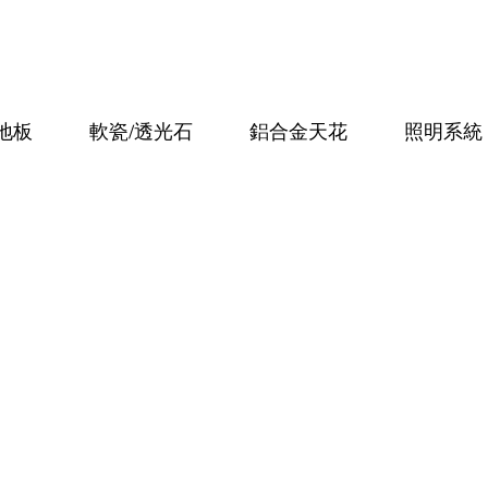
地板
軟瓷/透光石
鋁合金天花
照明系統