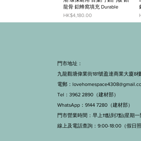
龍骨 鋁蜂窩填充 Durable
價格
HK$4,180.00
門市地址：
九龍觀塘偉業街181號盈達商業大廈8樓B
電郵：
lovehomespace4308@gmail.c
Tel：3962 2890（建材部）
WhatsApp：9144 7280（建材部）
門市營業時間：早上11點到7點(星期一
線上及電話查詢：9:00-18:00（假日