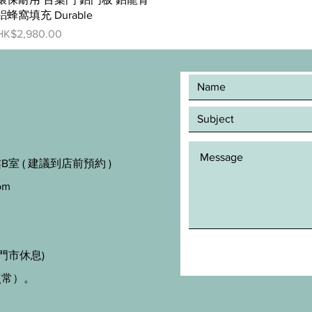
鋁蜂窩填充 Durable
價格
HK$2,980.00
室 ( 建議到店前預約 )
om
門市休息)
照常）。