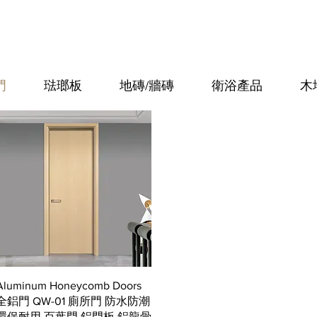
門
琺瑯板
地磚/牆磚
衛浴產品
木
快速瀏覽
Aluminum Honeycomb Doors
全鋁門 QW-01 廁所門 防水防潮
環保耐用 百葉門 鋁門板 鋁龍骨