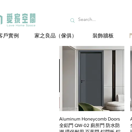
客戶實例
家之良品（傢俱）
裝飾牆板
快速瀏覽
Aluminum Honeycomb Doors
全鋁門 QW-02 廁所門 防水防
潮 環保耐用 百葉門 鋁門板 鋁