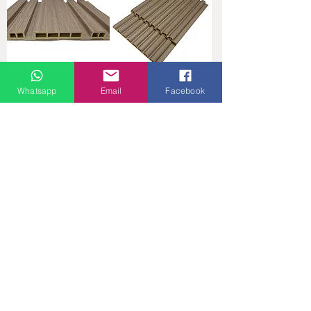
Whatsapp
Email
Facebook
WPC SOLLID BOARD
WPC SOLLID BOARD
GREAT WALL BOARD
GREAT WALL BOARD
竹木纖維板 M196組合
竹木纖維板 M172小八圓
板 24×300cm
板 17.2×300cm
價格
價格
HK$148.00
HK$108.00
載入更多
產品視頻