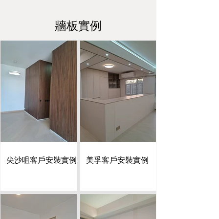
牆板實例
尖沙咀客戶安裝實例
美孚客戶安裝實例