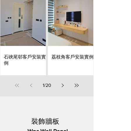
石硤尾邨客戶安裝實
荔枝角客戶安裝實例
例
1
/
20
裝飾牆板